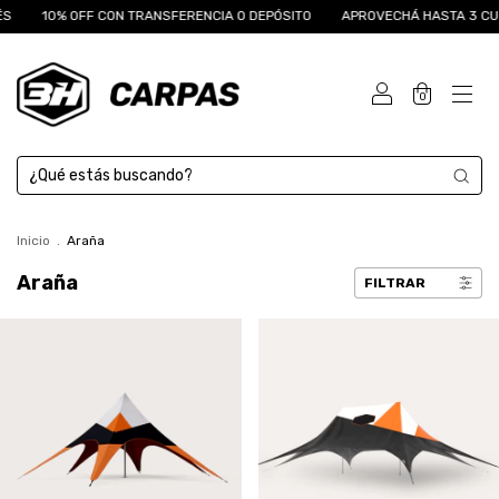
S
10% OFF CON TRANSFERENCIA O DEPÓSITO
APROVECHÁ HASTA 3 CUOT
0
Inicio
.
Araña
Araña
FILTRAR