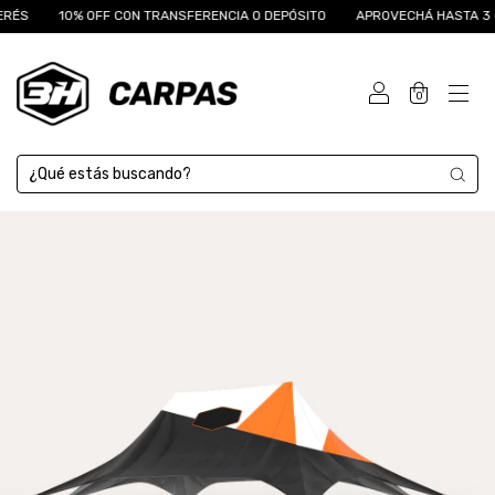
RÉS
10% OFF CON TRANSFERENCIA O DEPÓSITO
APROVECHÁ HASTA 3 CU
0