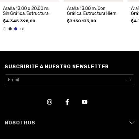
Araña 13,00 x 20,00 m.
Araña 13,00 m. Con
Ara
Sin Gráfica. Estructura
Gráfica. Estructura Hierro
Gráf
Hierro y Techo.
y Techo.
y T
$4.345.398,00
$3.150.133,00
$4.
+6
SUSCRIBITE A NUESTRO NEWSLETTER
NOSOTROS