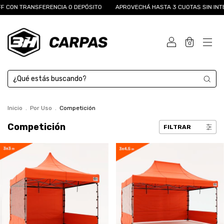
NSFERENCIA O DEPÓSITO
APROVECHÁ HASTA 3 CUOTAS SIN INTERÉS
1
0
Inicio
.
Por Uso
.
Competición
Competición
FILTRAR