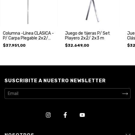
Columna -Línea CLÁSICA -
Juego de tijeras P/ Set
Jueg
P/ Carpa Plegable 2x2/
Playero 2x2/ 2x3 m
Clás
2x3/ 2x4 m
2x2
$37.951,00
$32.649,00
$32
SUSCRIBITE A NUESTRO NEWSLETTER