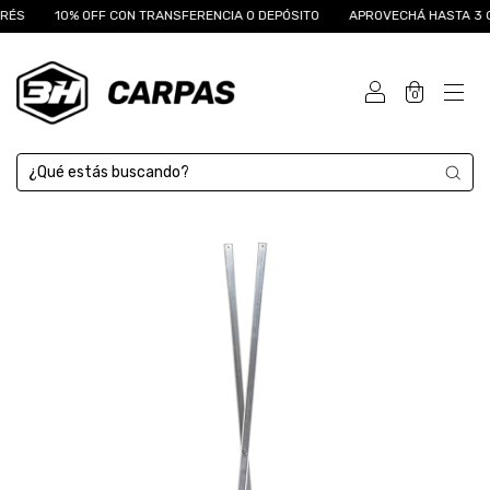
RÉS
10% OFF CON TRANSFERENCIA O DEPÓSITO
APROVECHÁ HASTA 3 CU
0