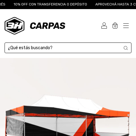
0% OFF CON TRANSFERENCIA O DEPÓSITO
APROVECHÁ HASTA 3 CUOTAS SI
0