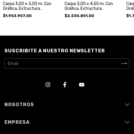
Carpa 3,00 x 3,00 m. Con
Carpa 3,00 x 4,50 m. Con
Car
Gráfica. Estructura
Gráfica. Estructura
Gráf
Aluminio, Techo y 3
Aluminio, Techo y 3
Tec
$1.953.907,00
$2.530.851,00
$1.
Paredes
Paredes.
SUSCRIBITE A NUESTRO NEWSLETTER
NOSOTROS
EMPRESA