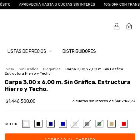
APROVECHÁ HASTA 3 CUOTAS SIN INTERÉS
10% OFF CON TRANSFERENCIA
0
LISTAS DE PRECIOS
DISTRIBUIDORES
Inicio
.
Sin Gráfica
.
Plegables
.
Carpa 3,00 x 6,00 m. Sin Gráfica.
Estructura Hierro y Techo.
Carpa 3,00 x 6,00 m. Sin Gráfica. Estructura
Hierro y Techo.
$1.446.500,00
3
cuotas sin interés de
$482.166,67
COLOR