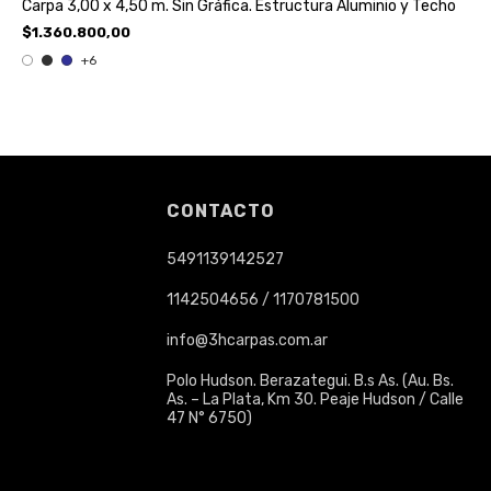
Carpa 3,00 x 4,50 m. Sin Gráfica. Estructura Aluminio y Techo
$1.360.800,00
+6
CONTACTO
5491139142527
1142504656 / 1170781500
info@3hcarpas.com.ar
Polo Hudson. Berazategui. B.s As. (Au. Bs.
As. – La Plata, Km 30. Peaje Hudson / Calle
47 N° 6750)